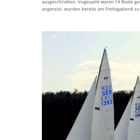
ausgeschrieben. Insgesamt waren 14 Boote gem
angereist, wurden bereits am Freitagabend zu