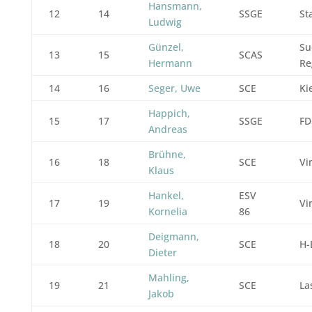
Hansmann,
12
14
SSGE
St
Ludwig
Günzel,
Su
13
15
SCAS
Hermann
Re
14
16
Seger, Uwe
SCE
Ki
Happich,
15
17
SSGE
FD
Andreas
Brühne,
16
18
SCE
Vi
Klaus
Hankel,
ESV
17
19
Vi
Kornelia
86
Deigmann,
18
20
SCE
H-
Dieter
Mahling,
19
21
SCE
La
Jakob