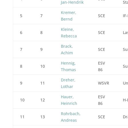
Jan-Hendrik
St
Kremer,
5
7
SCE
IF
Bernd
Kleine,
6
8
SCE
La
Rebecca
Brack,
7
9
SCE
Su
Achim
Hennig,
ESV
8
10
Su
Thomas
86
Dreher,
9
11
WSVR
Un
Lothar
Hauer,
ESV
10
12
H-
Heinrich
86
Rohrbach,
11
13
SCE
Dr
Andreas