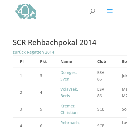
SCR Rehbachpokal 2014
zurück Regatten 2014
Pl
Pkt
Name
Club
Bo
Dömges,
ESV
1
3
Jo
Sven
86
Volavsek,
ESV
Ma
2
4
Boris
86
M
Kremer,
3
5
SCE
So
Christian
Rohrbach,
La
4
6
SCE