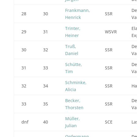
Frankmann,
De
28
30
SSR
Henrick
Va
Trinter,
El
29
31
WSVR
Heiner
Ex
Truß,
De
30
32
SSR
Daniel
Va
Schütte,
De
31
33
SSR
Tim
Va
Schminke,
32
34
SSR
Ha
Alicia
Becker,
De
33
35
SSR
Thorsten
Va
Müller,
dnf
40
SCE
La
Julian
Opfermann,
De