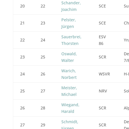
Schander,
20
22
SCE
Su
Joachim
Pelster,
21
23
SCE
Ch
Jürgen
Sauerbrei,
ESV
22
24
Yn
Thorsten
86
Oswald,
De
23
25
SCR
Walter
7/
Warich,
24
26
WSVR
H-
Norbert
Meister,
25
27
NRV
So
Michael
Wiegand,
26
28
SCR
Al
Harald
Schmidt,
De
27
29
SCR
Jürgen
De