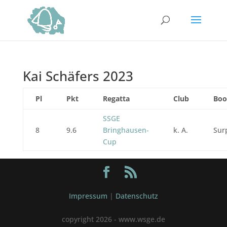
Kai Schäfers 2023
Pl
Pkt
Regatta
Club
Boo
SSGE
8
9.6
Bringhausen-
k. A.
Sur
Cup
Impressum
|
Datenschutz
copyright 2026 - www.wsge.de