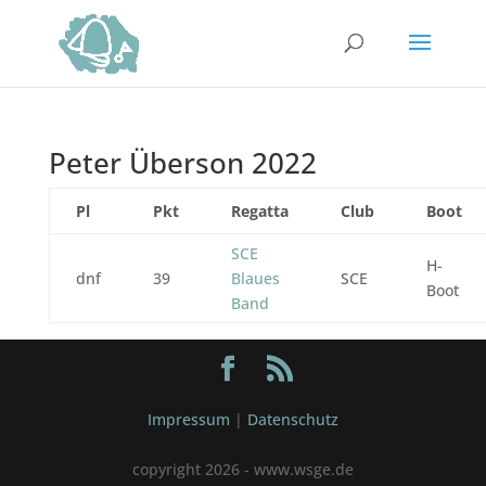
Peter Überson 2022
Pl
Pkt
Regatta
Club
Boot
SCE
H-
dnf
39
Blaues
SCE
Boot
Band
Impressum
|
Datenschutz
copyright 2026 - www.wsge.de