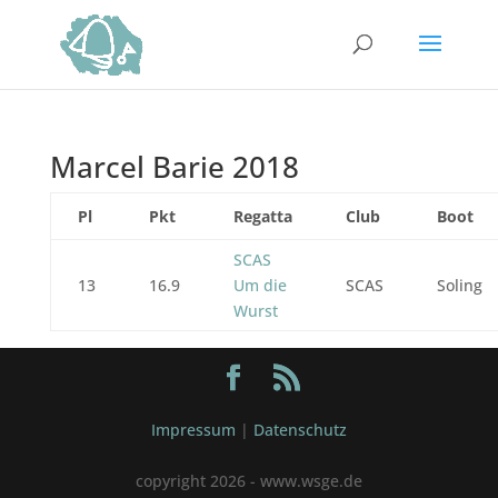
Marcel Barie 2018
Pl
Pkt
Regatta
Club
Boot
SCAS
13
16.9
Um die
SCAS
Soling
Wurst
Impressum
|
Datenschutz
copyright 2026 - www.wsge.de